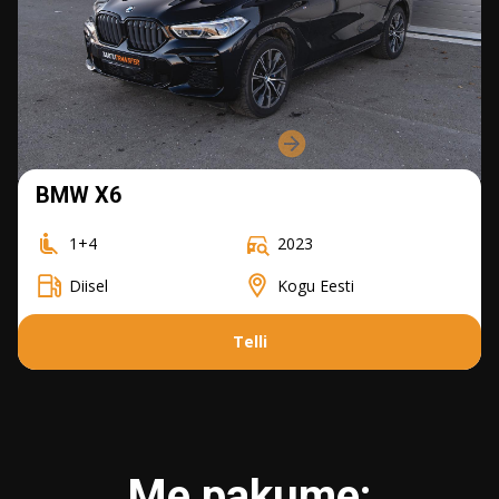
BMW X6
1+4
2023
Diisel
Kogu Eesti
Telli
Me pakume: