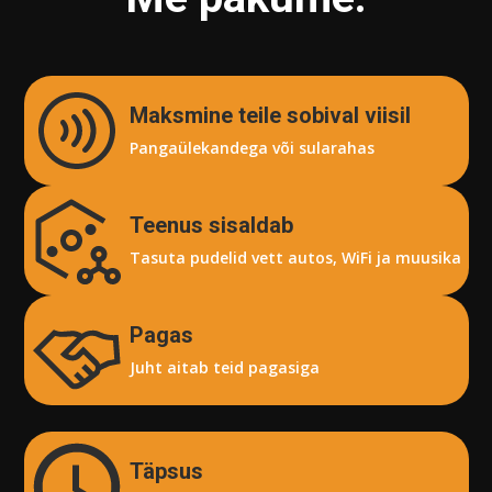
Maksmine teile sobival viisil
Pangaülekandega või sularahas
Teenus sisaldab
Tasuta pudelid vett autos, WiFi ja muusika
Pagas
Juht aitab teid pagasiga
Täpsus