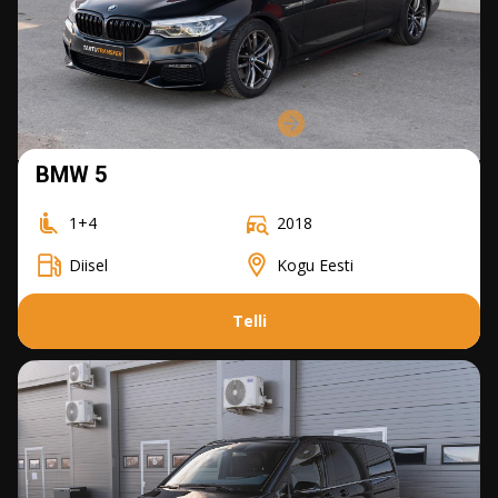
BMW 5
1+4
2018
Diisel
Kogu Eesti
Telli