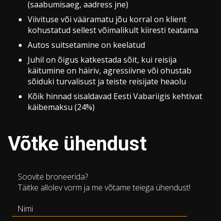
(saabumisaeg, aadress jne)
Viivituse või vääramatu jõu korral on klient
kohustatud sellest võimalikult kiiresti teatama
Autos suitsetamine on keelatud
Juhil on õigus katkestada sõit, kui reisija
käitumine on häiriv, agressiivne või ohustab
sõiduki turvalisust ja teiste reisijate heaolu
Kõik hinnad sisaldavad Eesti Vabariigis kehtivat
käibemaksu (24%)
Võtke ühendust
Soovite broneerida?
Täitke allolev vorm ja me võtame teiega ühendust!