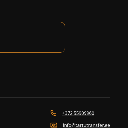
+372 55909960
info@tartutransfer.ee