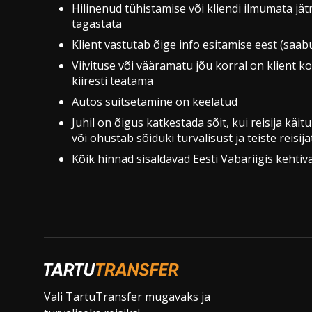
Hilinenud tühistamise või kliendi ilmumata jät
tagastata
Klient vastutab õige info esitamise eest (saa
Viivituse või vääramatu jõu korral on klient k
kiiresti teatama
Autos suitsetamine on keelatud
Juhil on õigus katkestada sõit, kui reisija käit
või ohustab sõiduki turvalisust ja teiste reisij
Kõik hinnad sisaldavad Eesti Vabariigis kehti
Vali TartuTransfer mugavaks ja