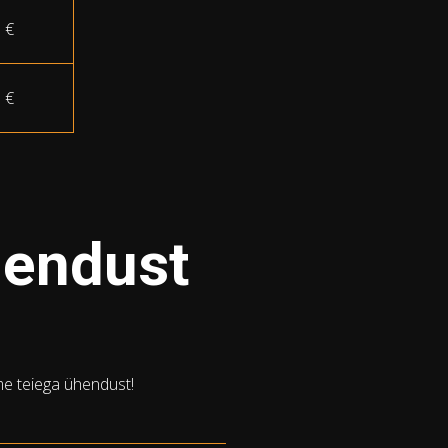
 €
 €
hendust
me teiega ühendust!