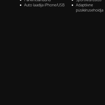
Auto laadija iPhone/USB
Adaptiivne
püsikiirusehoidja