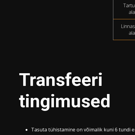
Tartu
al
Linnas
al
Transfeeri
tingimused
Tasuta tühistamine on võimalik kuni 6 tundi e