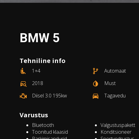
BMW 5
Tehniline info
1+4
Automaat
2018
Must
Diisel 3.0 195kw
Tagavedu
Varustus
Bluetooth
Valgustuspakett
Toonitud klaasid
Konditsioneer
Parkimisandurid
Sportvedrustus