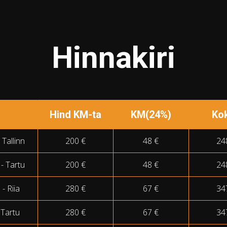
Hinnakiri
Hind KM-ta
KM(24%)
Ko
 Tallinn
200 €
48 €
24
 - Tartu
200 €
48 €
24
 - Riia
280 €
67 €
34
- Tartu
280 €
67 €
34