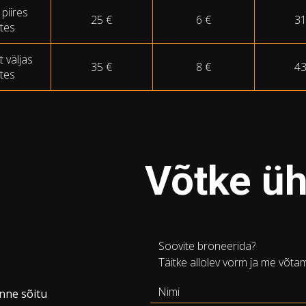
 piires
25 €
6 €
31
ates
t väljas
35 €
8 €
43
ates
Võtke ü
Soovite broneerida?
Täitke allolev vorm ja me võta
nne sõitu