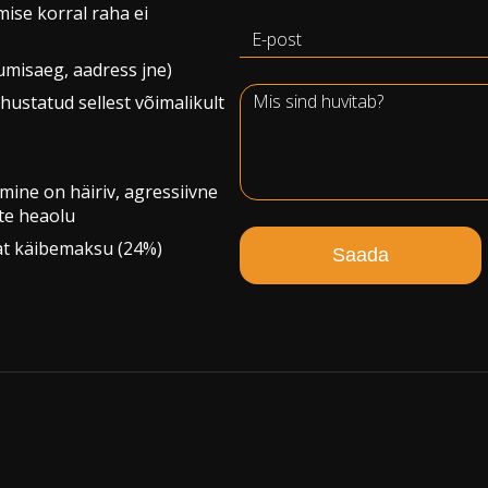
mise korral raha ei
bumisaeg, aadress jne)
ohustatud sellest võimalikult
umine on häiriv, agressiivne
ate heaolu
vat käibemaksu (24%)
Saada