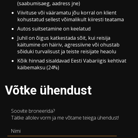
(saabumisaeg, aadress jne)
Viivituse või vääramatu jõu korral on klient
kohustatud sellest võimalikult kiiresti teatama
Autos suitsetamine on keelatud
Juhil on õigus katkestada sõit, kui reisija
käitumine on häiriv, agressiivne või ohustab
sõiduki turvalisust ja teiste reisijate heaolu
Kõik hinnad sisaldavad Eesti Vabariigis kehtivat
käibemaksu (24%)
Võtke ühendust
Soovite broneerida?
Täitke allolev vorm ja me võtame teiega ühendust!