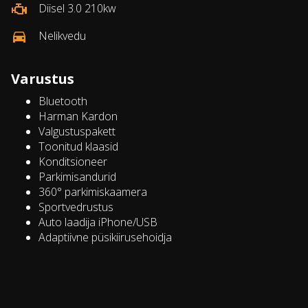
Diisel 3.0 210kw
Nelikvedu
Varustus
Bluetooth
Harman Kardon
Valgustuspakett
Toonitud klaasid
Konditsioneer
Parkimisandurid
360° parkimiskaamera
Sportvedrustus
Auto laadija iPhone/USB
Adaptiivne püsikiirusehoidja