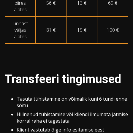
piires
56 €
13 €
69 €
alates
Linnast
väljas
81 €
19 €
100 €
alates
Transfeeri tingimused
Tasuta tühistamine on võimalik kuni 6 tundi enne
sõitu
Hilinenud tühistamise või kliendi ilmumata jätmise
korral raha ei tagastata
Klient vastutab õige info esitamise eest