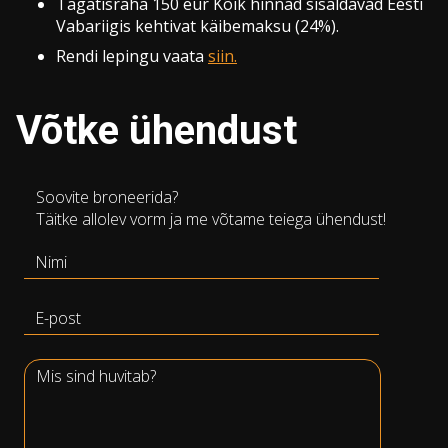
Tagatisraha 150 eur Kõik hinnad sisaldavad Eesti
Vabariigis kehtivat käibemaksu (24%).
Rendi lepingu vaata
siin.
Võtke ühendust
Soovite broneerida?
Täitke allolev vorm ja me võtame teiega ühendust!