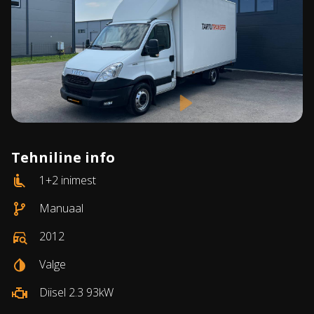
Tehniline info
1+2 inimest
Manuaal
2012
Valge
Diisel 2.3 93kW