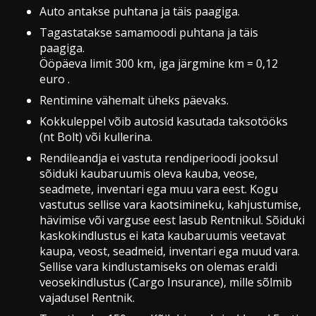
Auto antakse puhtana ja täis paagiga.
Tagastatakse samamoodi puhtana ja täis
paagiga.
Ööpäeva limit 300 km, iga järgmine km = 0,12
euro .
Rentimine vähemalt üheks päevaks.
Kokkuleppel võib autosid kasutada taksotööks
(nt Bolt) või kullerina.
Rendileandja ei vastuta rendiperioodi jooksul
sõiduki kaubaruumis oleva kauba, veose,
seadmete, inventari ega muu vara eest. Kogu
vastutus sellise vara kaotsimineku, kahjustumise,
hävimise või varguse eest lasub Rentnikul. Sõiduki
kaskokindlustus ei kata kaubaruumis veetavat
kaupa, veost, seadmeid, inventari ega muud vara.
Sellise vara kindlustamiseks on olemas eraldi
veosekindlustus (Cargo Insurance), mille sõlmib
vajadusel Rentnik.