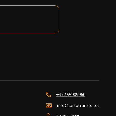
+372 55909960
info@tartutransfer.ee