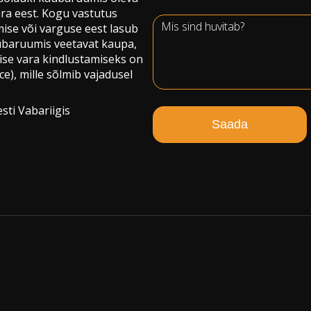
ra eest. Kogu vastutus
mise või varguse eest lasub
aubaruumis veetavat kaupa,
lise vara kindlustamiseks on
e), mille sõlmib vajadusel
sti Vabariigis
Saada