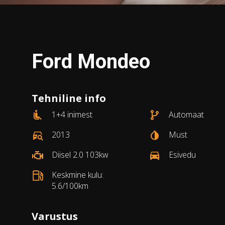
Ford Mondeo
Tehniline info
1+4 inimest
Automaat
2013
Must
Diisel 2.0 103kw
Esivedu
Keskmine kulu:
5.6/100km
Varustus