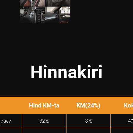
Hinnakiri
Hind KM-ta
KM(24%)
Ko
 päev
32 €
8 €
40