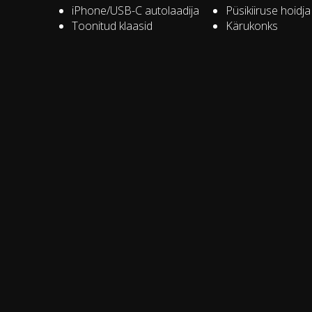
iPhone/USB-C autolaadija
Püsikiiruse hoidja
Toonitud klaasid
Kärukonks