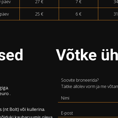
0 päev
27 €
7 €
34
 päev
25 €
6 €
31
used
Võtke ü
Soovite broneerida?
Täitke allolev vorm ja me võta
giga.
euro .
nt Bolt) või kullerina.
 sõiduki kaubaruumis oleva