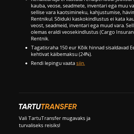
kauba, veose, seadmete, inventari ega muu va
sellise vara kaotsimineku, kahjustumise, hävi
Rentnikul. Sõiduki kaskokindlustus ei kata k
veost, seadmeid, inventari ega muud vara. Sel
olemas eraldi veosekindlustus (Cargo Insuranc
Rentnik.
Tagatisraha 150 eur Kõik hinnad sisaldavad Ee
kehtivat käibemaksu (24%).
Rendi lepingu vaata
siin.
Vali TartuTransfer mugavaks ja
turvaliseks reisiks!