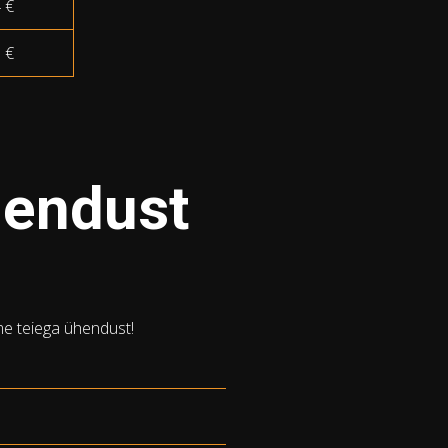
 €
 €
hendust
me teiega ühendust!