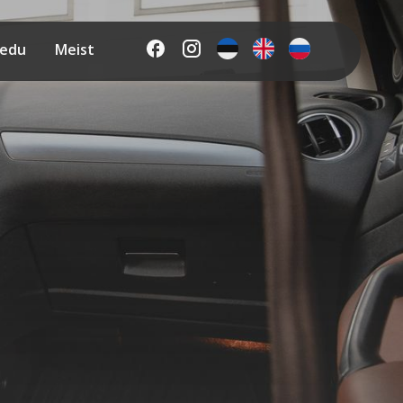
edu
Meist