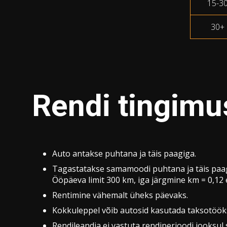
15-3
30+
Rendi tingim
Auto antakse puhtana ja täis paagiga.
Tagastatakse samamoodi puhtana ja täis paa
Ööpäeva limit 300 km, iga järgmine km = 0,12 
Rentimine vähemalt üheks päevaks.
Kokkuleppel võib autosid kasutada taksotööks (
Rendileandja ei vastuta rendiperioodi jooksul